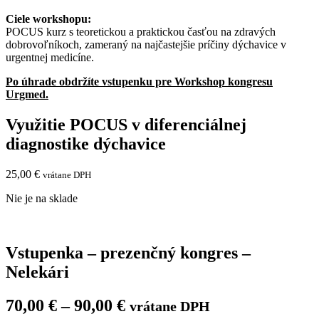
Ciele workshopu:
POCUS kurz s teoretickou a praktickou časťou na zdravých
dobrovoľníkoch, zameraný na najčastejšie príčiny dýchavice v
urgentnej medicíne.
Po úhrade obdržíte vstupenku pre Workshop kongresu
Urgmed.
Využitie POCUS v diferenciálnej
diagnostike dýchavice
25,00
€
vrátane DPH
Nie je na sklade
Vstupenka – prezenčný kongres –
Nelekári
70,00
€
–
90,00
€
vrátane DPH