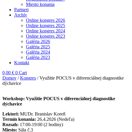
Miesto konania
Partneri
Archív
Online kongres 2026
Online kongres 2025
Online kongres 2024
Online kongres 2023
Galéria 2026
Galéria 2025
Galéria 2024
Galéria 2023
Kontakt
0,00
€
0
Cart
Domov
/
Kongres
/ Využitie POCUS v diferenciálnej diagnostike
dýchavice
Workshop:
Využitie POCUS v diferenciálnej diagnostike
dýchavice
Lektori:
MUDr. Branislav Koreň
Termín konania:
26.4.2026 (Nedeľa)
Rozsah:
17:00-19:00 (2 hodiny)
Miesto:
Sála č.3