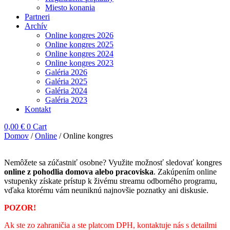
Miesto konania
Partneri
Archív
Online kongres 2026
Online kongres 2025
Online kongres 2024
Online kongres 2023
Galéria 2026
Galéria 2025
Galéria 2024
Galéria 2023
Kontakt
0,00
€
0
Cart
Domov
/
Online
/ Online kongres
Nemôžete sa zúčastniť osobne? Využite možnosť sledovať kongres
online z pohodlia domova alebo pracoviska
. Zakúpením online
vstupenky získate prístup k živému streamu odborného programu,
vďaka ktorému vám neuniknú najnovšie poznatky ani diskusie.
POZOR!
Ak ste zo zahraničia a ste platcom DPH, kontaktuje nás s detailmi