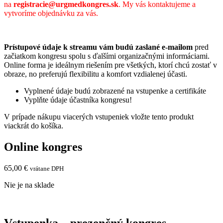
na
registracie@urgmedkongres.sk
. My vás kontaktujeme a
vytvoríme objednávku za vás.
Prístupové údaje k streamu vám budú zaslané e-mailom
pred
začiatkom kongresu spolu s ďalšími organizačnými informáciami.
Online forma je ideálnym riešením pre všetkých, ktorí chcú zostať v
obraze, no preferujú flexibilitu a komfort vzdialenej účasti.
Vyplnené údaje budú zobrazené na vstupenke a certifikáte
Vyplňte údaje účastníka kongresu!
V prípade nákupu viacerých vstupeniek vložte tento produkt
viackrát do košíka.
Online kongres
65,00
€
vrátane DPH
Nie je na sklade
Vstupenka – prezenčný kongres –