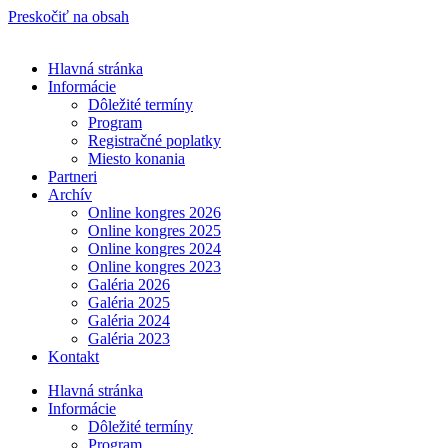
Preskočiť na obsah
Hlavná stránka
Informácie
Dôležité termíny
Program
Registračné poplatky
Miesto konania
Partneri
Archív
Online kongres 2026
Online kongres 2025
Online kongres 2024
Online kongres 2023
Galéria 2026
Galéria 2025
Galéria 2024
Galéria 2023
Kontakt
Hlavná stránka
Informácie
Dôležité termíny
Program