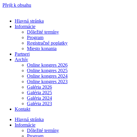
Přejít k obsahu
Hlavná stránka
Informácie
Dôležité termíny
Program
Registračné poplatky
Miesto konania
Partneri
Archív
Online kongres 2026
Online kongres 2025
Online kongres 2024
Online kongres 2023
Galéria 2026
Galéria 2025
Galéria 2024
Galéria 2023
Kontakt
Hlavná stránka
Informácie
Dôležité termíny
Program